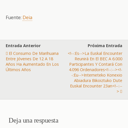
Fuente:
Deia
Entrada Anterior
Próxima Entrada
El Consumo De Marihuana
<!--:es-->La Euskal Encounter
Entre Jóvenes De 12 A 18
Reunirá En El BEC A 6.000
Años Ha Aumentado En Los
Participantes Y Contará Con
Últimos Años
4.096 Ordenadores<!--:--><!-
-:eu-->Interneteko Konexio
Abiadura Bikoiztuko Dute
Euskal Encounter 23an<!--:--
>
Deja una respuesta