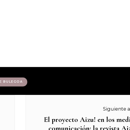
E BULEGOA
Siguiente a
El proyecto Aizu! en los med
Next
comunicación: la revista Ai
post: