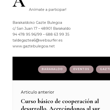
A
Anímate a participar!
Barakaldoko Gazte Bulegoa
c/ San Juan 17 – 48901 Barakaldo
94 478 95 96/99 – 688 63 99 35
taldegaztea6@websurfer.es
www.gaztebulegoa.net
Etiquetas :
BARAKALDO
EVENTOS
GAZT
Navegación
Articulo anterior
de
Curso básico de cooperación al
Previous
desarrollo. Acercándonos al sur
post: