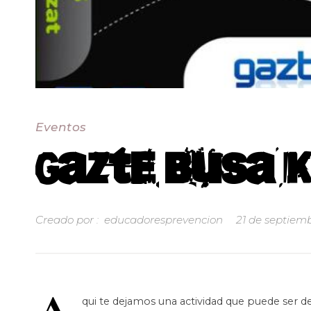
Eventos
Gazte Busa 
Creado por :
educadoresprevencion
21 de septiem
qui te dejamos una actividad que puede ser de