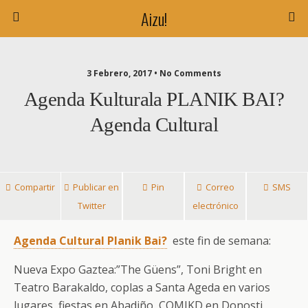
Aizu!
3 Febrero, 2017 • No Comments
Agenda Kulturala PLANIK BAI?
Agenda Cultural
Compartir
Publicar en
Pin
Correo
SMS
Twitter
electrónico
Agenda Cultural
Planik Bai?
este fin de semana:
Nueva Expo Gaztea:”The Güens”, Toni Bright en
Teatro Barakaldo, coplas a Santa Ageda en varios
lugares, fiestas en Abadiño, COMIKD en Donosti,