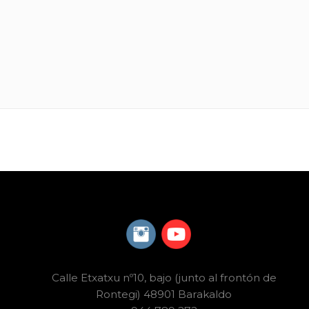
Calle Etxatxu nº10, bajo (junto al frontón de
Rontegi) 48901 Barakaldo