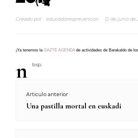
Creado por :
educadoresprevencion
12 de junio de
¡Ya tenemos la
GAZTE AGENDA
de actividades de Barakaldo de lo
n
bsp;
Navegación
Articulo anterior
de
Una pastilla mortal en euskadi
Previous
post:
entradas