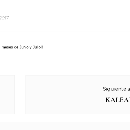
 2017
s meses de Junio y Julio!!
Siguiente a
KALEA
Next
post: