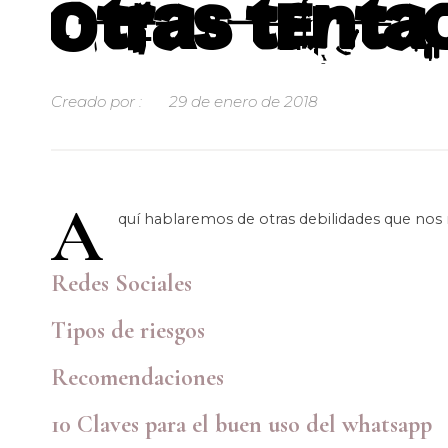
Otras tenta
Creado por :
29 de enero de 2018
A
quí hablaremos de otras debilidades que nos 
Redes Sociales
Tipos de riesgos
Recomendaciones
10 Claves para el buen uso del whatsapp