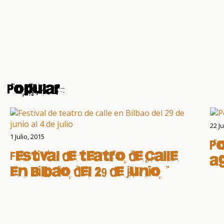
Popular
22 Ju
1 Julio, 2015
Po
Festival de teatro de calle
a
en Bilbao del 29 de junio al
4 de julio