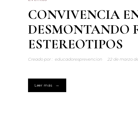
CONVIVENCIA EN
DESMONTANDO R
ESTEREOTIPOS
Creado por :
educadoresprevencion
22 de marzo d
→
Leer más