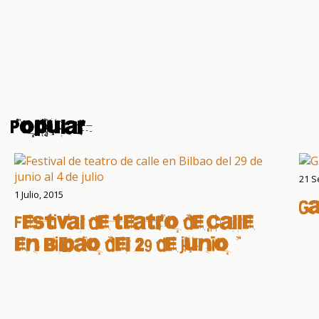
Popular
21 S
1 Julio, 2015
G
Festival de teatro de calle
en Bilbao del 29 de junio al
4 de julio