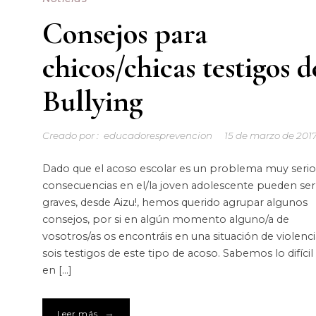
Consejos para
chicos/chicas testigos d
Bullying
Creado por :
educadoresprevencion
15 de marzo de 201
Dado que el acoso escolar es un problema muy serio 
consecuencias en el/la joven adolescente pueden se
graves, desde Aizu!, hemos querido agrupar algunos
consejos, por si en algún momento alguno/a de
vosotros/as os encontráis en una situación de violenci
sois testigos de este tipo de acoso. Sabemos lo difícil
en […]
→
Leer más