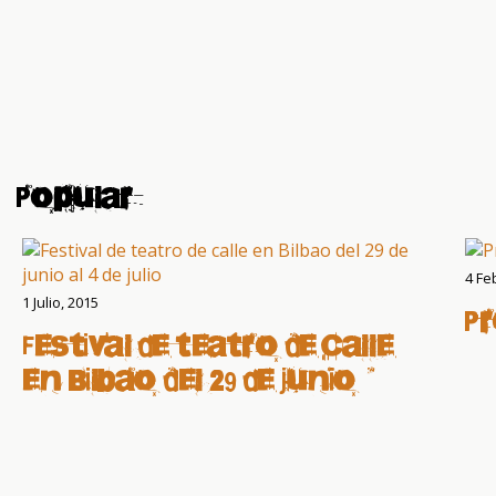
Popular
4 Fe
1 Julio, 2015
P
Festival de teatro de calle
en Bilbao del 29 de junio al
4 de julio