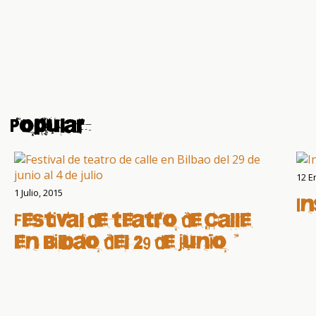
Popular
12 E
1 Julio, 2015
I
Festival de teatro de calle
en Bilbao del 29 de junio al
4 de julio