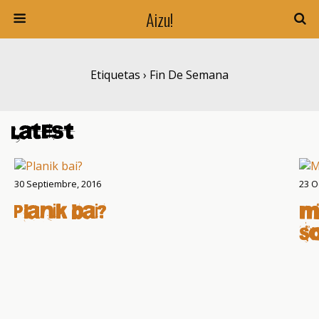
Aizu!
Etiquetas › Fin De Semana
Latest
30 Septiembre, 2016
23 O
Planik bai?
M
S