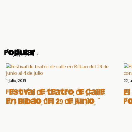
Popular
1 Julio, 2015
22 Ju
Festival de teatro de calle
El
en Bilbao del 29 de junio al
P
4 de julio
c
c