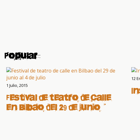
Popular
12 E
1 Julio, 2015
I
Festival de teatro de calle
en Bilbao del 29 de junio al
4 de julio