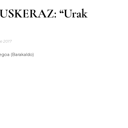
SKERAZ: “Urak
de 2017
egoa (Barakaldo)