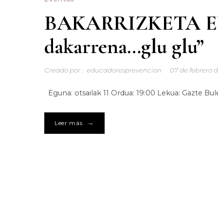
BAKARRIZKETA EU
dakarrena…glu glu”
Creado por :
educadoresprevencion
07 de febrero 
Eguna: otsailak 11 Ordua: 19:00 Lekua: Gazte Bul
→
Leer más