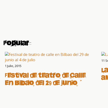
Popular
11 S
1 Julio, 2015
La
Festival de teatro de calle
a
en Bilbao del 29 de junio al
4 de julio