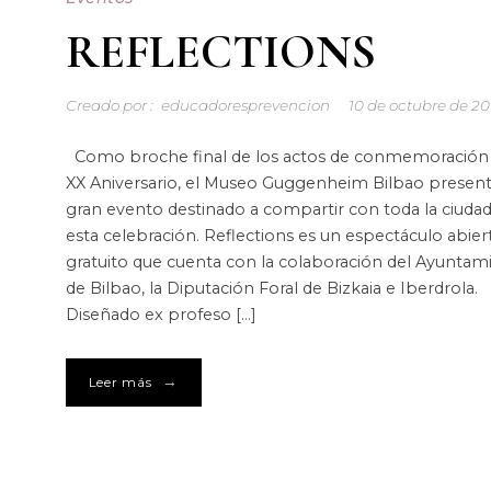
REFLECTIONS
Creado por :
educadoresprevencion
10 de octubre de 20
Como broche final de los actos de conmemoración 
XX Aniversario, el Museo Guggenheim Bilbao presen
gran evento destinado a compartir con toda la ciuda
esta celebración. Reflections es un espectáculo abier
gratuito que cuenta con la colaboración del Ayuntam
de Bilbao, la Diputación Foral de Bizkaia e Iberdrola.
Diseñado ex profeso […]
→
Leer más