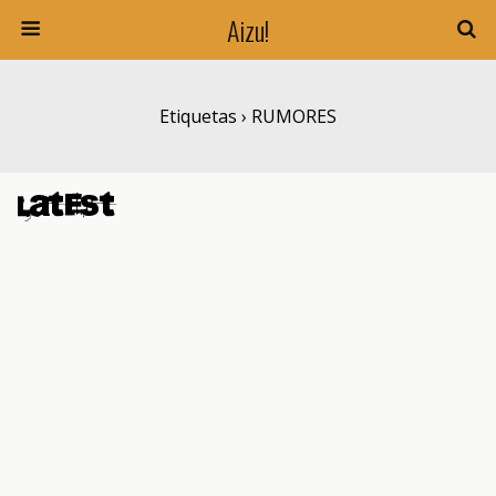
Aizu!
Etiquetas › RUMORES
Latest