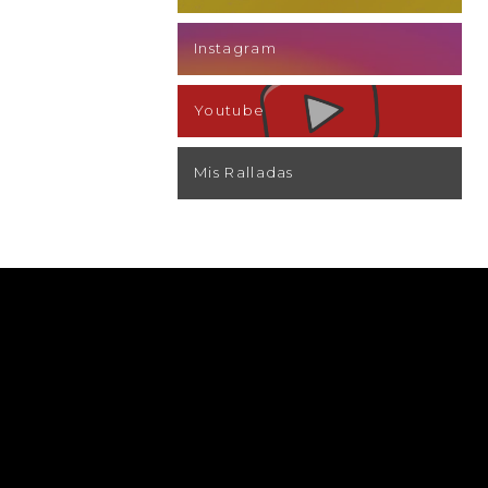
2026
2026
2026
2026
2026
20
Instagram
Youtube
Mis Ralladas