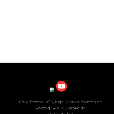
Calle Etxatxu nº10, bajo (junto al frontón de
Rontegi) 48901 Barakaldo