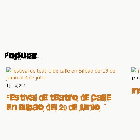
Popular
12 E
1 Julio, 2015
I
Festival de teatro de calle
en Bilbao del 29 de junio al
4 de julio