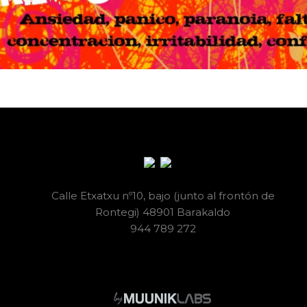
Calle Etxatxu nº10, bajo (junto al frontón de
Rontegi) 48901 Barakaldo
944 789 272