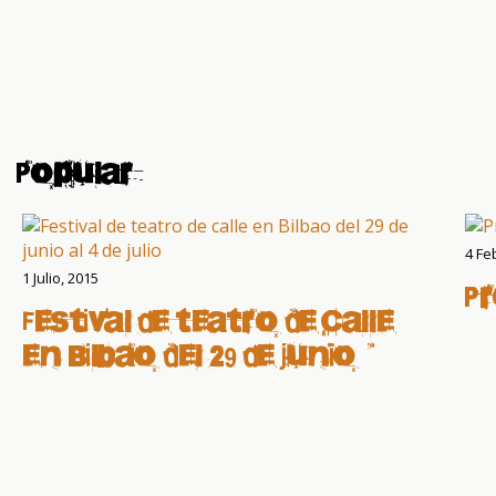
Popular
4 Fe
1 Julio, 2015
P
Festival de teatro de calle
en Bilbao del 29 de junio al
4 de julio