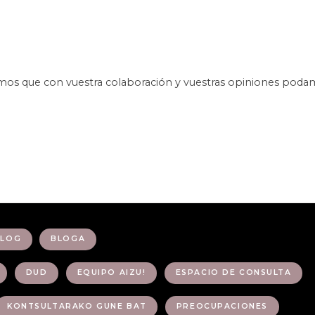
mos que con vuestra colaboración y vuestras opiniones poda
BLOG
BLOGA
DUD
EQUIPO AIZU!
ESPACIO DE CONSULTA
KONTSULTARAKO GUNE BAT
PREOCUPACIONES