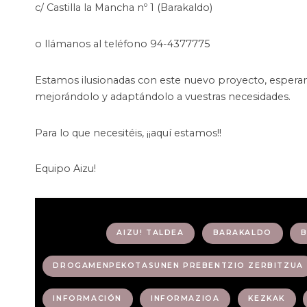
c/ Castilla la Mancha nº 1 (Barakaldo)
o llámanos al teléfono 94-4377775
Estamos ilusionadas con este nuevo proyecto, espera
mejorándolo y adaptándolo a vuestras necesidades.
Para lo que necesitéis, ¡¡aquí estamos!!
Equipo Aizu!
Etiquetas :
AIZU! TALDEA
BARAKALDO
DROGAMENPEKOTASUNEN PREBENTZIO ZERBITZUA
INFORMACIÓN
INFORMAZIOA
KEZKAK