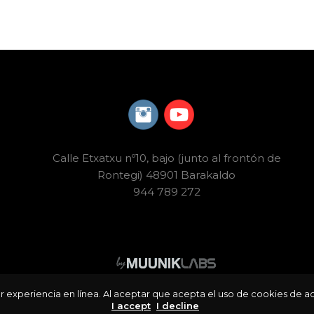
Calle Etxatxu nº10, bajo (junto al frontón de
Rontegi) 48901 Barakaldo
944 789 272
 experiencia en línea. Al aceptar que acepta el uso de cookies de a
I accept
I decline