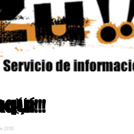
quí!!!
e 2015