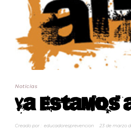
Noticias
Ya estamos a
Creado por :
educadoresprevencion
23 de marzo d