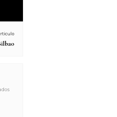
rticulo
Bilbao
ados