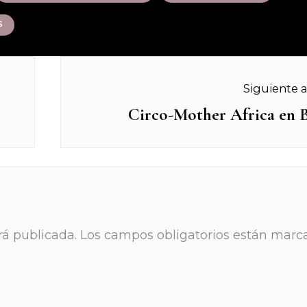
S
Siguiente a
Circo-Mother Africa en 
Next
post:
rá publicada.
Los campos obligatorios están marc