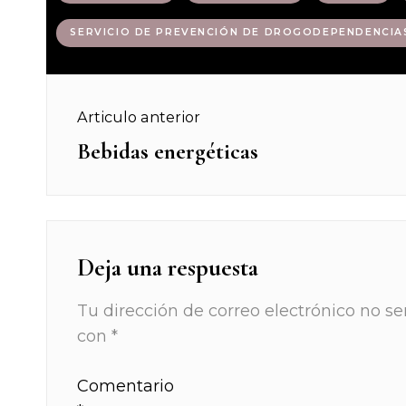
SERVICIO DE PREVENCIÓN DE DROGODEPENDENCIA
Navegación
Articulo anterior
de
Bebidas energéticas
Previous
post:
entradas
Deja una respuesta
Tu dirección de correo electrónico no se
con
*
Comentario