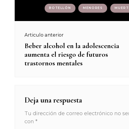
Etiquetas :
BOTELLÓN
MENORES
MUERT
Navegación
Articulo anterior
de
Beber alcohol en la adolescencia
Previous
aumenta el riesgo de futuros
post:
entradas
trastornos mentales
Deja una respuesta
Tu dirección de correo electrónico no se
con
*