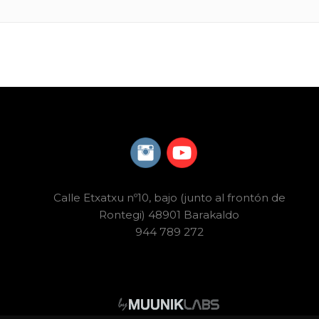
Calle Etxatxu nº10, bajo (junto al frontón de
Rontegi) 48901 Barakaldo
944 789 272