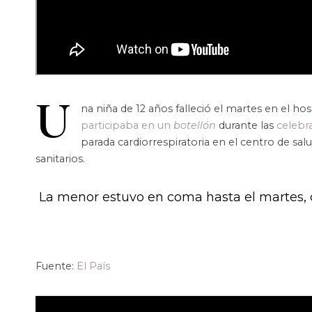
U
na niña de 12 años falleció el martes en el ho
participaba en un
botellón
durante las
celebr
parada cardiorrespiratoria en el centro de sal
sanitarios.
La menor estuvo en coma hasta el martes, c
Fuente:
El País