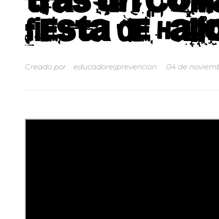
tras un coma
fiesta de Ha
Creado por :
educadoresprevencion
04 de noviemb