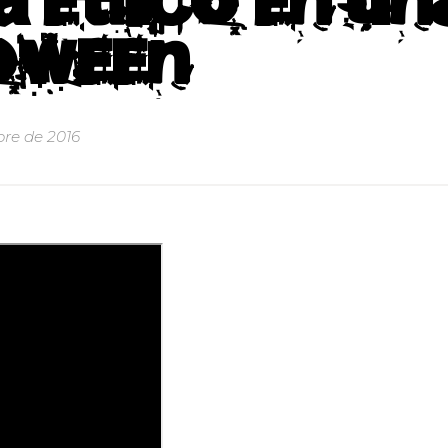
 etílico en un
lloween
re de 2016