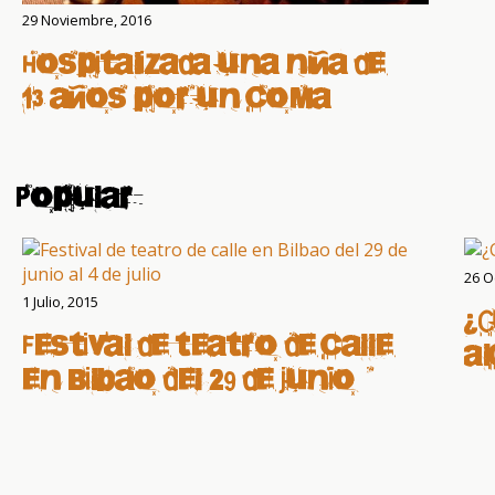
29 Noviembre, 2016
Hospitalizada una niña de
13 años por un coma
etílico tras un botellón
en Leganés
Popular
26 O
1 Julio, 2015
¿
Festival de teatro de calle
a
en Bilbao del 29 de junio al
4 de julio