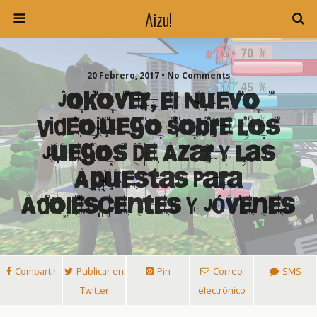
Aizu!
20 Febrero, 2017 • No Comments
Jokover, El Nuevo
Videojuego Sobre Los
Juegos De Azar Y Las
Apuestas Para
Adolescentes Y Jóvenes
Compartir
Publicar en
Pin
Correo
SMS
Twitter
electrónico