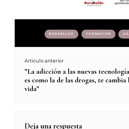
Etiquetas :
BARAKALDO
FORMACION
GA
Navegación
Articulo anterior
de
”La adicción a las nuevas tecnología
Previous
es como la de las drogas, te cambia 
post:
entradas
vida”
Deja una respuesta