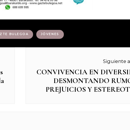
ZTE BULEGOA
JÓVENES
Siguiente a
s
CONVIVENCIA EN DIVERSI
Next
la
DESMONTANDO RUM
post:
PREJUICIOS Y ESTEREOT