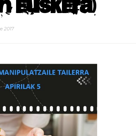
n euskera)
e 2017