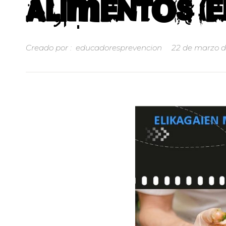
ALIMENTOS (E
Creado por :
educadoresprevencion
22 de marzo d