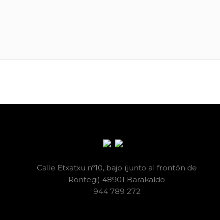
Calle Etxatxu nº10, bajo (junto al frontón de
Rontegi) 48901 Barakaldo
944 789 272