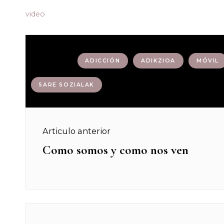
video
Etiquetas :
ADICCIÓN
ADIKZIOA
MÓVIL
SARE SOZIALAK
Navegación
Articulo anterior
de
Como somos y como nos ven
Previous
post:
entradas