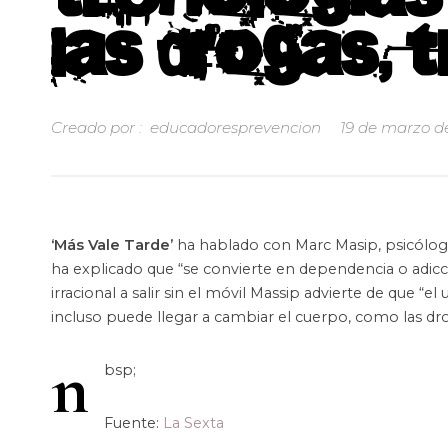
las drogas, t
Creado por :
educadoresprevencion
19 de marzo d
‘Más Vale Tarde’
ha hablado con Marc Masip, psicólogo 
ha explicado que “se convierte en dependencia o adicc
irracional a salir sin el móvil Massip advierte de que 
incluso puede llegar a cambiar el cuerpo, como las dr
n
bsp;
Fuente:
La Sexta