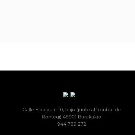
Calle Etxatxu nº10, bajo (junto al frontón de
Rontegi) 48901 Barakaldo
944 789 272