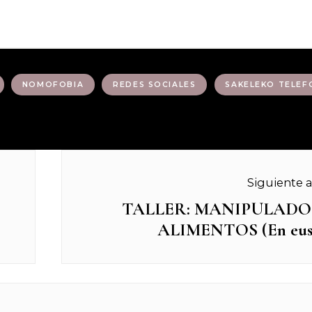
NOMOFOBIA
REDES SOCIALES
SAKELEKO TELE
Siguiente a
TALLER: MANIPULADO
Next
ALIMENTOS (En eus
post: