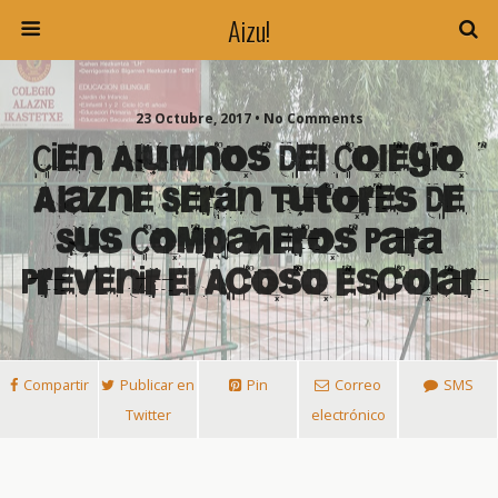
Aizu!
23 Octubre, 2017 • No Comments
Cien Alumnos Del Colegio
Alazne Serán Tutores De
Sus Compañeros Para
Prevenir El Acoso Escolar
Compartir
Publicar en
Pin
Correo
SMS
Twitter
electrónico