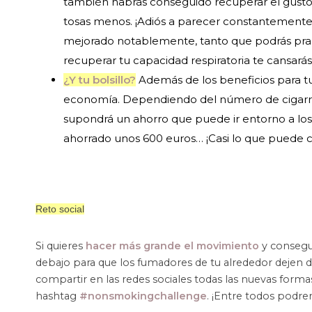
también habrás conseguido recuperar el gusto. 
tosas menos. ¡Adiós a parecer constantemente u
mejorado notablemente, tanto que podrás pract
recuperar tu capacidad respiratoria te cansar
¿Y tu bolsillo?
Además de los beneficios para tu
economía. Dependiendo del número de cigarro
supondrá un ahorro que puede ir entorno a los 
ahorrado unos 600 euros… ¡Casi lo que puede cos
Reto social
Si quieres
hacer más grande el movimiento
y consegui
debajo para que los fumadores de tu alrededor dejen 
compartir en las redes sociales todas las nuevas forma
hashtag
#nonsmokingchallenge
. ¡Entre todos podr