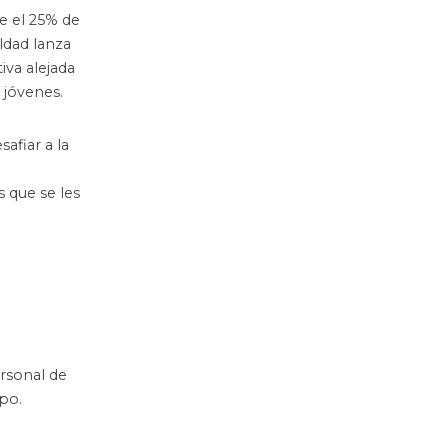
e el 25% de
ldad lanza
iva alejada
 jóvenes.
afiar a la
 que se les
rsonal de
po.