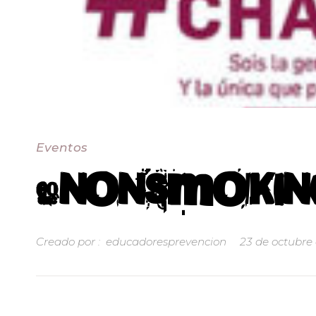
Eventos
#NONSMOKING
Creado por :
educadoresprevencion
23 de octubre