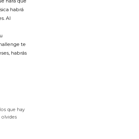
que hará que
sica habrá
s. Al
tu
hallenge te
eses, habrás
plos que hay
o olvides