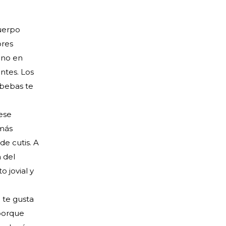
uerpo
ores
eno en
entes. Los
 bebas te
ese
 más
e cutis. A
a del
 jovial y
 te gusta
 porque