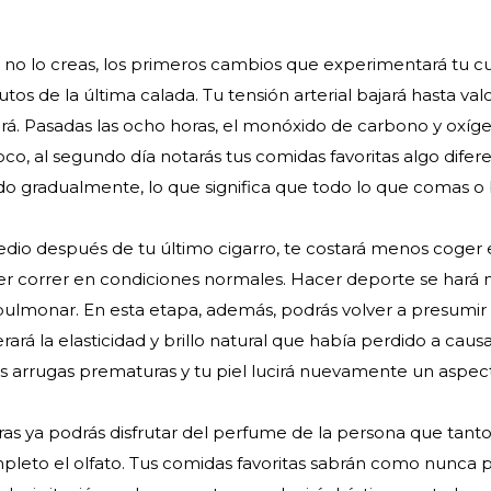
no lo creas, los primeros cambios que experimentará tu c
os de la última calada. Tu tensión arterial bajará hasta val
ará. Pasadas las ocho horas, el monóxido de carbono y oxíg
oco, al segundo día notarás tus comidas favoritas algo difer
ando gradualmente, lo que significa que todo lo que comas o
io después de tu último cigarro, te costará menos coger 
r correr en condiciones normales. Hacer deporte se hará
ulmonar. En esta etapa, además, podrás volver a presumir d
rará la elasticidad y brillo natural que había perdido a caus
as arrugas prematuras y tu piel lucirá nuevamente un aspecto
uras ya podrás disfrutar del perfume de la persona que tanto
pleto el olfato. Tus comidas favoritas sabrán como nunca