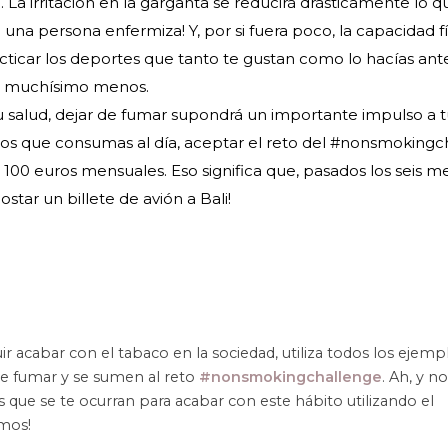
La irritación en la garganta se reducirá drásticamente lo 
na persona enfermiza! Y, por si fuera poco, la capacidad fí
icar los deportes que tanto te gustan como lo hacías ante
ás muchísimo menos.
 salud, dejar de fumar supondrá un importante impulso a 
s que consumas al día, aceptar el reto del #nonsmokingc
100 euros mensuales. Eso significa que, pasados los seis m
tar un billete de avión a Bali!
r acabar con el tabaco en la sociedad, utiliza todos los ejem
de fumar y se sumen al reto
#nonsmokingchallenge
. Ah, y n
s que se te ocurran para acabar con este hábito utilizando el
emos!