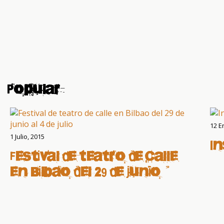
Popular
12 E
1 Julio, 2015
I
Festival de teatro de calle
en Bilbao del 29 de junio al
4 de julio