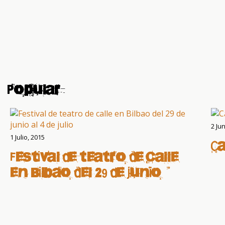
Popular
2 Ju
1 Julio, 2015
C
Festival de teatro de calle
en Bilbao del 29 de junio al
4 de julio