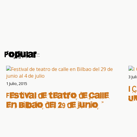
Popular
3 Jul
1 Julio, 2015
I 
Festival de teatro de calle
U
en Bilbao del 29 de junio al
4 de julio