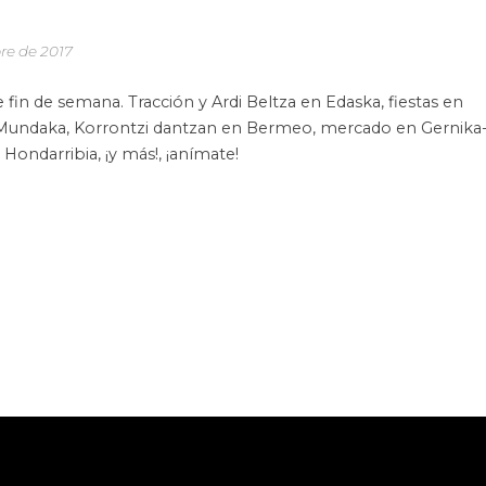
re de 2017
 fin de semana. Tracción y Ardi Beltza en Edaska, fiestas en
 en Mundaka, Korrontzi dantzan en Bermeo, mercado en Gernika
ondarribia, ¡y más!, ¡anímate!