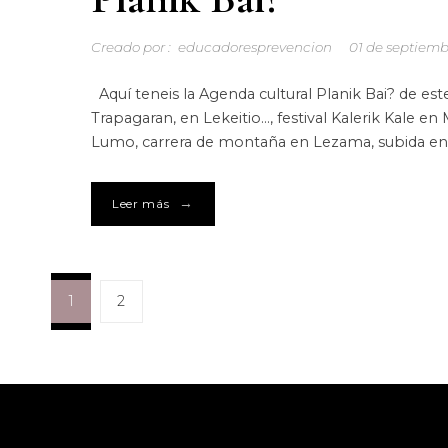
Creado por :
educadoresprevencion
01 de septiemb
Aquí teneis la Agenda cultural Planik Bai? de este
Trapagaran, en Lekeitio…, festival Kalerik Kale
Lumo, carrera de montaña en Lezama, subida en H
→
Leer más
1
2