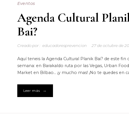
Eventos
Agenda Cultural Plani
Bai?
Creado por :
educadoresprevencion
27 de octubre de 2
Aquí teneis la Agenda Cultural Planik Bai? de este fin 
semana: en Barakaldo ruta por las Vegas, Urban Foo
Market en Bilbao… ¡y mucho mas! ¡No te quedes en ca
→
Leer más