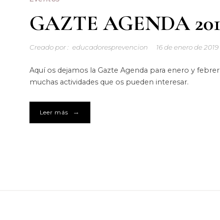
GAZTE AGENDA 201
Creado por :
educadoresprevencion
16 de enero de 2019
Aquí os dejamos la Gazte Agenda para enero y febre
muchas actividades que os pueden interesar.
→
Leer más