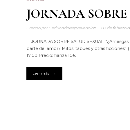
JORNADA SOBRE 
Creado por :
educadoresprevencion
03 de febrero 
JORNADA SOBRE SALUD SEXUAL: “¿Arriesgas o disf
parte del amor? Mitos, tabúes y otras ficciones” (1
17:00 Precio: fianza 10€
→
Leer más