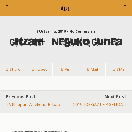
Aizu!
3 Urtarrila, 2019 • No Comments
Giltzarri – Neguko Gunea
Share
Tweet
Pin
Mail
SMS
Previous Post
Next Post
VIII Japan Weekend Bilbao
2019-KO GAZTE AGENDA