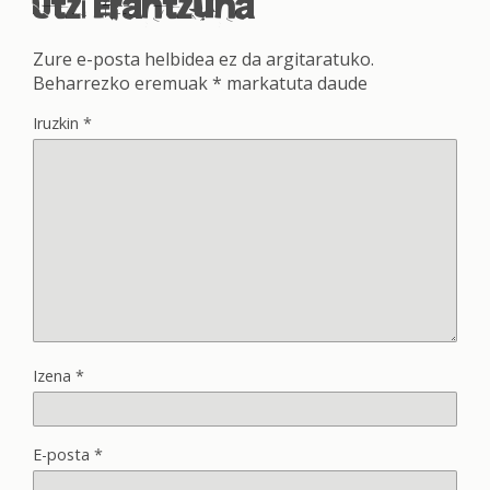
Utzi erantzuna
Zure e-posta helbidea ez da argitaratuko.
Beharrezko eremuak
*
markatuta daude
Iruzkin
*
Izena
*
E-posta
*