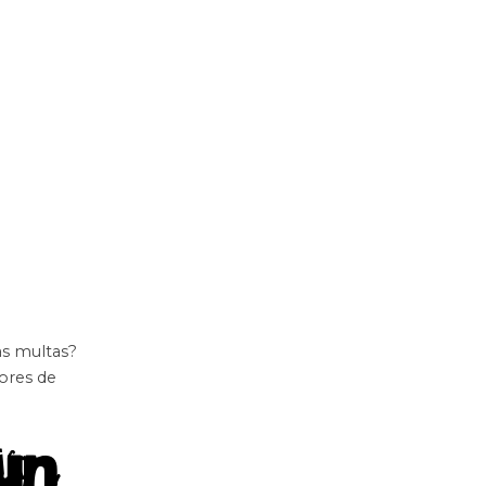
as multas?
dores de
 un