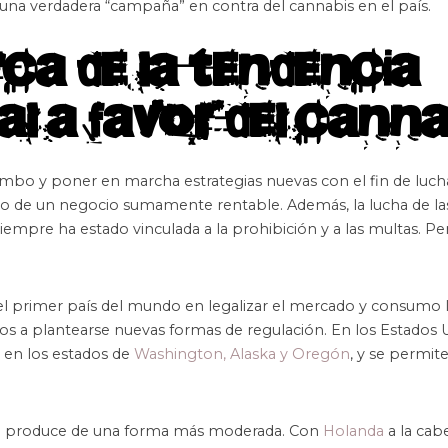
 una verdadera “campaña” en contra del cannabis en el país.
ca de la tendencia
al a favor del canna
mbo y poner en marcha estrategias nuevas con el fin de lucha
ho de un negocio sumamente rentable. Además, la lucha de la
iempre ha estado vinculada a la prohibición y a las multas. Pe
el primer país del mundo en legalizar el mercado y consumo l
nos a plantearse nuevas formas de regulación. En los Estados 
 en los estados de
Washington, Alaska y Oregón
, y se permite
n se produce de una forma más moderada. Con
Holanda
a la cab