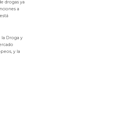
de drogas ya
anciones a
está
 la Droga y
mercado
peos, y la