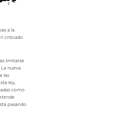
cias a la
n criticado
as limitarse
 La nueva
a las
ta ley,
eradas como
retende
está pasando