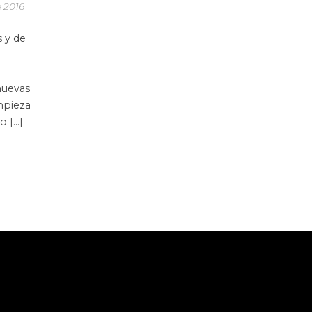
e 2016
 y de
nuevas
mpieza
o […]