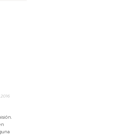
 2016
isión.
en
lguna