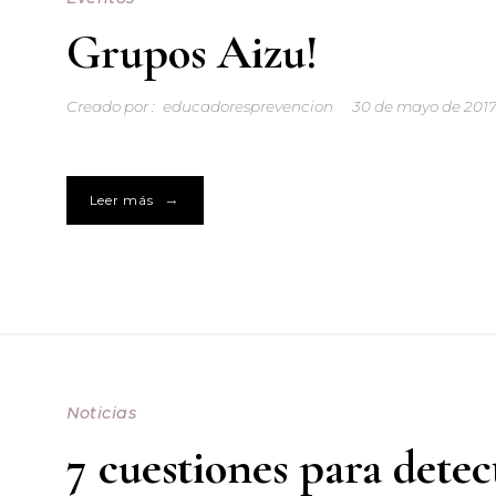
Grupos Aizu!
Creado por :
educadoresprevencion
30 de mayo de 201
→
Leer más
Noticias
7 cuestiones para detec