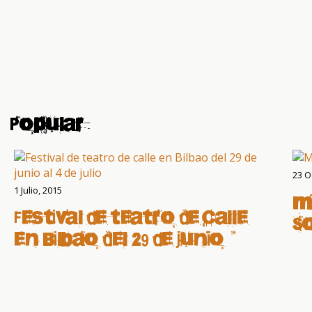
Popular
23 O
1 Julio, 2015
M
Festival de teatro de calle
S
en Bilbao del 29 de junio al
4 de julio