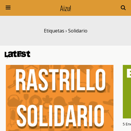
Aizu!
Etiquetas › Solidario
Latest
5 En