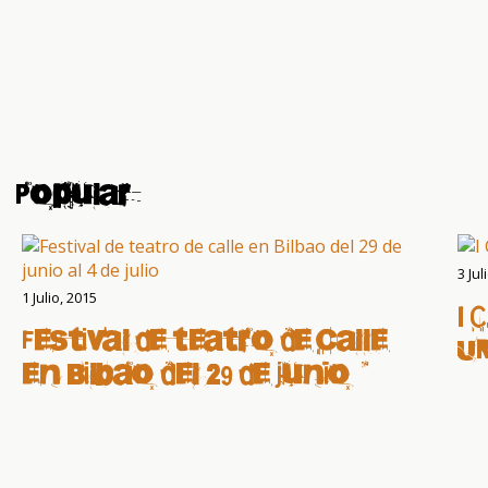
saludables en frutas
para los niños
desfavorecidos
Popular
3 Jul
1 Julio, 2015
I 
Festival de teatro de calle
U
en Bilbao del 29 de junio al
4 de julio